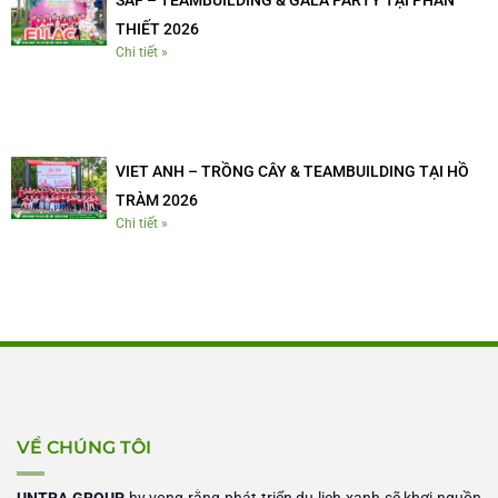
SAF – TEAMBUILDING & GALA PARTY TẠI PHAN
THIẾT 2026
Chi tiết »
VIET ANH – TRỒNG CÂY & TEAMBUILDING TẠI HỒ
TRÀM 2026
Chi tiết »
VỀ CHÚNG TÔI
UNTRA GROUP
hy vọng rằng phát triển du lịch xanh sẽ khơi nguồn