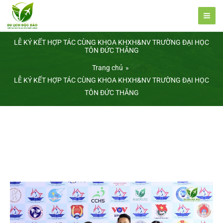
Nhảy
tới
nội
LỄ KÝ KẾT HỢP TÁC CÙNG KHOA KHXH&NV TRƯỜNG ĐẠI HỌC
dung
TÔN ĐỨC THẮNG
Trang chủ
LỄ KÝ KẾT HỢP TÁC CÙNG KHOA KHXH&NV TRƯỜNG ĐẠI HỌC
TÔN ĐỨC THẮNG