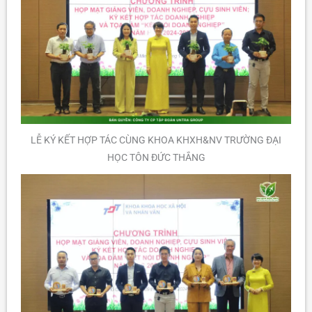
LỄ KÝ KẾT HỢP TÁC CÙNG KHOA KHXH&NV TRƯỜNG ĐẠI
HỌC TÔN ĐỨC THẮNG