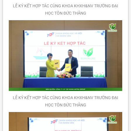
LỄ KÝ KẾT HỢP TÁC CÙNG KHOA KHXH&NV TRƯỜNG ĐẠI
HỌC TÔN ĐỨC THẮNG
LỄ KÝ KẾT HỢP TÁC CÙNG KHOA KHXH&NV TRƯỜNG ĐẠI
HỌC TÔN ĐỨC THẮNG