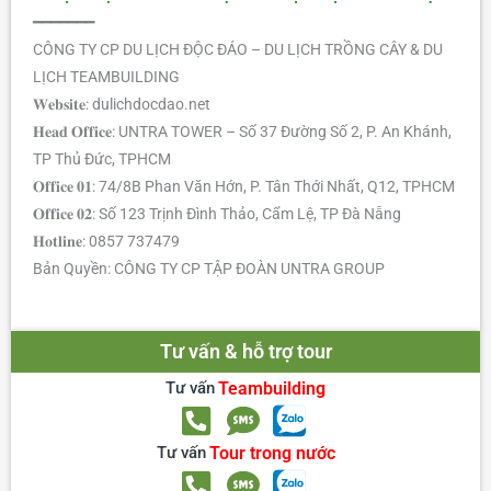
━━━━━━━
CÔNG TY CP DU LỊCH ĐỘC ĐÁO – DU LỊCH TRỒNG CÂY & DU
LỊCH TEAMBUILDING
𝐖𝐞𝐛𝐬𝐢𝐭𝐞: dulichdocdao.net
𝐇𝐞𝐚𝐝 𝐎𝐟𝐟𝐢𝐜𝐞: UNTRA TOWER – Số 37 Đường Số 2, P. An Khánh,
TP Thủ Đức, TPHCM
𝐎𝐟𝐟𝐢𝐜𝐞 𝟎𝟏: 74/8B Phan Văn Hớn, P. Tân Thới Nhất, Q12, TPHCM
𝐎𝐟𝐟𝐢𝐜𝐞 𝟎𝟐: Số 123 Trịnh Đình Thảo, Cẩm Lệ, TP Đà Nẵng
𝐇𝐨𝐭𝐥𝐢𝐧𝐞: 0857 737479
Bản Quyền: CÔNG TY CP TẬP ĐOÀN UNTRA GROUP
Tư vấn & hỗ trợ tour
Tư vấn
Teambuilding
Tư vấn
Tour trong nước