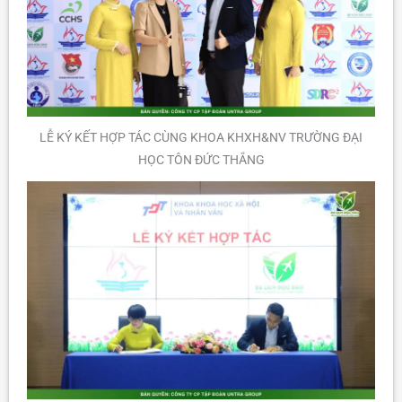
LỄ KÝ KẾT HỢP TÁC CÙNG KHOA KHXH&NV TRƯỜNG ĐẠI
HỌC TÔN ĐỨC THẮNG