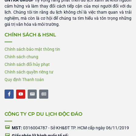
cảm hứng và làm thay đổi cách tiếp cận của mọi người đối với du
lịch. Chúng tôi tin rằng du lịch không chỉ là việc tham quan và trải
nghiệm, mà còn là cơ hội để chúng ta tìm hiểu và tôn trọng những
giá trị văn hóa và môi trường.
CHÍNH SÁCH & HSNL
Chính sách bảo mật thông tin
Chính sách chung
Chính sách đổi hủy phạt
Chính sách quyền riêng tư
Quy định Thanh toán
F
Y
N
N
a
o
e
e
c
u
w
w
e
t
s
s
b
u
p
p
CÔNG TY CP DU LỊCH ĐỘC ĐÁO
o
b
a
a
o
e
p
p
k
e
e
-
r
r
MST:
0316004787 - Sở KH&ĐT TP. HCM cấp ngày 06/11/2019
f
Giấy phép lữ hành quốc tế số: