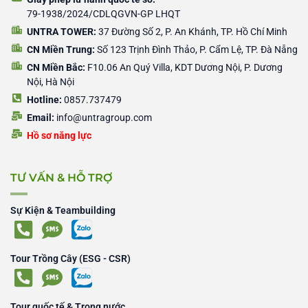
79-1938/2024/CDLQGVN-GP LHQT
UNTRA TOWER:
37 Đường Số 2, P. An Khánh, TP. Hồ Chí Minh
CN Miền Trung:
Số 123 Trịnh Đình Thảo, P. Cẩm Lệ, TP. Đà Nẵng
CN Miền Bắc:
F10.06 An Quý Villa, KDT Dương Nội, P. Dương
Nội, Hà Nội
Hotline:
0857.737479
Email:
info@untragroup.com
Hồ sơ năng lực
TƯ VẤN & HỖ TRỢ
Sự Kiện & Teambuilding
Tour Trồng Cây (ESG - CSR)
Tour quốc tế & Trong nước