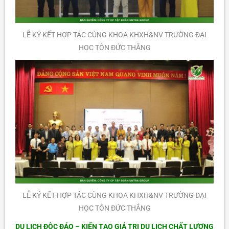
LỄ KÝ KẾT HỢP TÁC CÙNG KHOA KHXH&NV TRƯỜNG ĐẠI
HỌC TÔN ĐỨC THẮNG
LỄ KÝ KẾT HỢP TÁC CÙNG KHOA KHXH&NV TRƯỜNG ĐẠI
HỌC TÔN ĐỨC THẮNG
DU LỊCH ĐỘC ĐÁO – KIẾN TẠO GIÁ TRỊ DU LỊCH CHẤT LƯỢNG