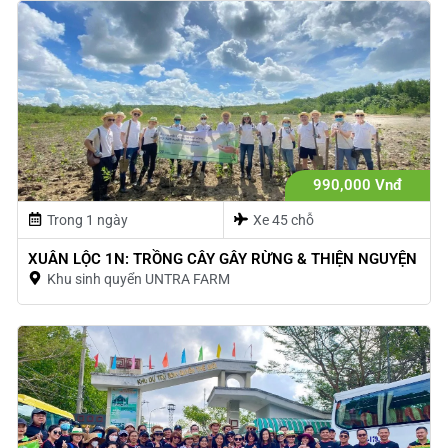
990,000 Vnđ
Trong 1 ngày
Xe 45 chỗ
XUÂN LỘC 1N: TRỒNG CÂY GÂY RỪNG & THIỆN NGUYỆN
Khu sinh quyển UNTRA FARM