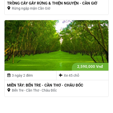
TRỒNG CÂY GÂY RỪNG & THIỆN NGUYỆN - CẦN GIỜ
Rừng ngập mặn Cần Giờ
2,590,000 Vnđ
3 ngày 2 đêm
Xe 45 chỗ
MIỀN TÂY: BẾN TRE - CẦN THƠ - CHÂU ĐỐC
Bến Tre - Cần Thơ - Châu Đốc