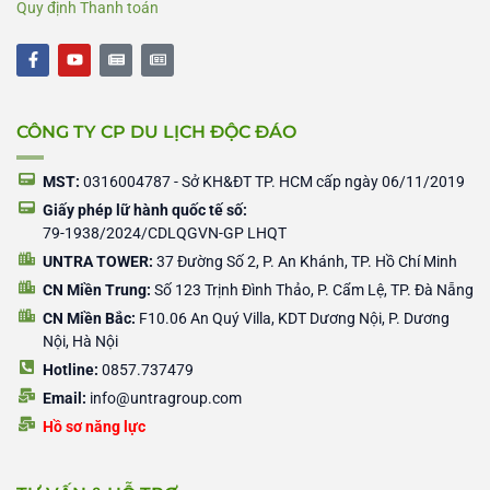
Quy định Thanh toán
F
Y
N
N
a
o
e
e
c
u
w
w
e
t
s
s
b
u
p
p
CÔNG TY CP DU LỊCH ĐỘC ĐÁO
o
b
a
a
o
e
p
p
k
e
e
-
r
r
MST:
0316004787 - Sở KH&ĐT TP. HCM cấp ngày 06/11/2019
f
Giấy phép lữ hành quốc tế số:
79-1938/2024/CDLQGVN-GP LHQT
UNTRA TOWER:
37 Đường Số 2, P. An Khánh, TP. Hồ Chí Minh
CN Miền Trung:
Số 123 Trịnh Đình Thảo, P. Cẩm Lệ, TP. Đà Nẵng
CN Miền Bắc:
F10.06 An Quý Villa, KDT Dương Nội, P. Dương
Nội, Hà Nội
Hotline:
0857.737479
Email:
info@untragroup.com
Hồ sơ năng lực