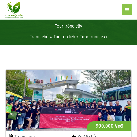
Nhảy
tới
nội
Tour trồng cây
dung
Trang chủ
Tour du lich
Tour trồng cây
990,000 Vnđ
Trong ngày
Xe 45 chỗ