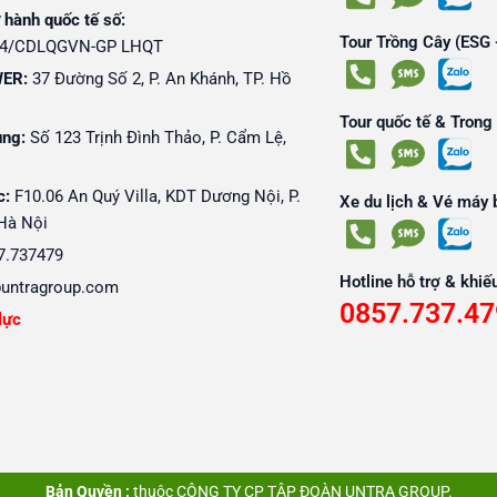
 hành quốc tế số:
Tour Trồng Cây (ESG 
24/CDLQGVN-GP LHQT
ER:
37 Đường Số 2, P. An Khánh, TP. Hồ
Tour quốc tế & Trong
ung:
Số 123 Trịnh Đình Thảo, P. Cẩm Lệ,
c:
F10.06 An Quý Villa, KDT Dương Nội, P.
Xe du lịch & Vé máy 
Hà Nội
7.737479
Hotline hỗ trợ & khiếu
untragroup.com
0857.737.47
lực
Bản Quyền :
thuộc CÔNG TY CP TẬP ĐOÀN UNTRA GROUP.