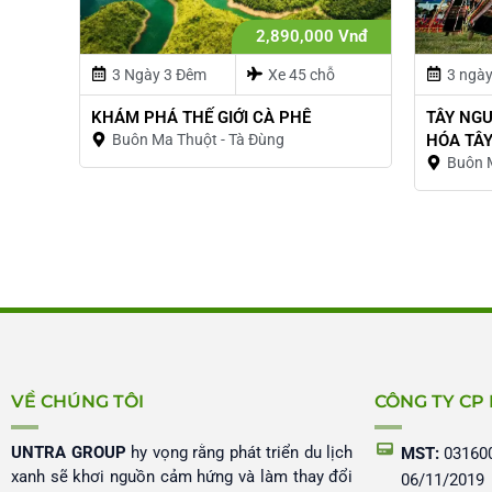
2,890,000 Vnđ
3 Ngày 3 Đêm
Xe 45 chỗ
3 ngà
KHÁM PHÁ THẾ GIỚI CÀ PHÊ
TÂY NG
Buôn Ma Thuột - Tà Đùng
HÓA TÂ
Buôn 
VỀ CHÚNG TÔI
CÔNG TY CP
UNTRA GROUP
hy vọng rằng phát triển du lịch
MST:
031600
xanh sẽ khơi nguồn cảm hứng và làm thay đổi
06/11/2019