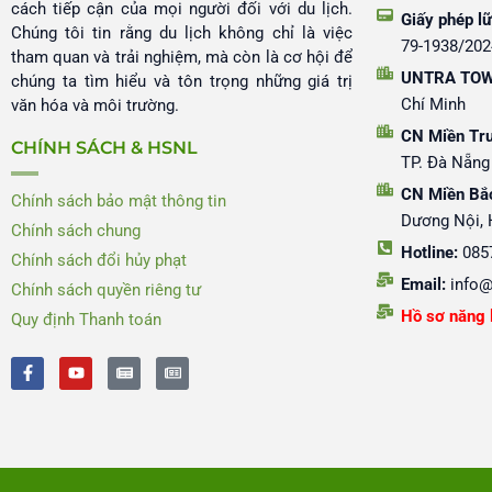
cách tiếp cận của mọi người đối với du lịch.
Giấy phép lữ
Chúng tôi tin rằng du lịch không chỉ là việc
79-1938/20
tham quan và trải nghiệm, mà còn là cơ hội để
UNTRA TOW
chúng ta tìm hiểu và tôn trọng những giá trị
Chí Minh
văn hóa và môi trường.
CN Miền Tr
CHÍNH SÁCH & HSNL
TP. Đà Nẵng
CN Miền Bắ
Chính sách bảo mật thông tin
Dương Nội, 
Chính sách chung
Hotline:
085
Chính sách đổi hủy phạt
Email:
info@
Chính sách quyền riêng tư
Hồ sơ năng 
Quy định Thanh toán
F
Y
N
N
a
o
e
e
c
u
w
w
e
t
s
s
b
u
p
p
o
b
a
a
o
e
p
p
k
e
e