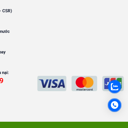
- CSR)
 nước
bay
 nại:
9