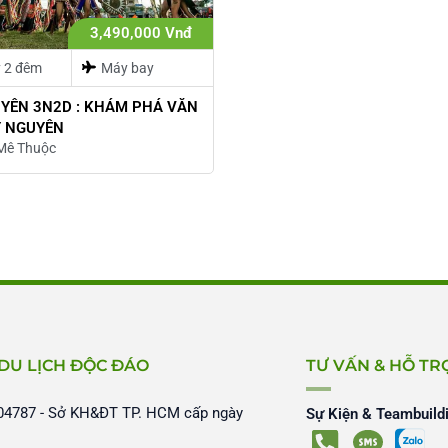
3,490,000 Vnđ
y 2 đêm
Máy bay
UYÊN 3N2D : KHÁM PHÁ VĂN
Y NGUYÊN
Mê Thuộc
 DU LỊCH ĐỘC ĐÁO
TƯ VẤN & HỖ TR
4787 - Sở KH&ĐT TP. HCM cấp ngày
Sự Kiện & Teambuild