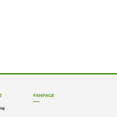
Ợ
FANPAGE
ing