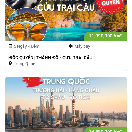
11,990,000 Vnđ
5 Ngày 4 Đêm
Máy bay
[ĐỘC QUYỀN] THÀNH ĐÔ - CỬU TRẠI CÂU
Trung Quốc
14,990,000 Vnđ