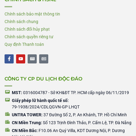
Chính sách bảo mật thông tin
Chính sách chung
Chính sách đổi hủy phạt
Chính sách quyền riêng tư
Quy định Thanh toán
F
Y
N
N
a
o
e
e
c
u
w
w
e
t
s
s
b
u
p
p
CÔNG TY CP DU LỊCH ĐỘC ĐÁO
o
b
a
a
o
e
p
p
k
e
e
-
r
r
MST:
0316004787 - Sở KH&ĐT TP. HCM cấp ngày 06/11/2019
f
Giấy phép lữ hành quốc tế số:
79-1938/2024/CDLQGVN-GP LHQT
UNTRA TOWER:
37 Đường Số 2, P. An Khánh, TP. Hồ Chí Minh
CN Miền Trung:
Số 123 Trịnh Đình Thảo, P. Cẩm Lệ, TP. Đà Nẵng
CN Miền Bắc:
F10.06 An Quý Villa, KDT Dương Nội, P. Dương