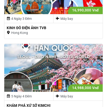
16,990,000 Vnđ
4 Ngày 3 Đêm
Máy bay
KINH ĐÔ ĐIỆN ẢNH TVB
Hong Kong
14,988,000 Vnđ
5 Ngày 4 Đêm
Máy bay
KHÁM PHÁ XỨ SỞ KIMCHI