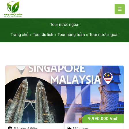
Nhảy
tới
nội
Tour nước ngoài
dung
Trang chủ
Tour du lich
Tour hàng tuần
Tour nước ngoài
9,990,000 Vnđ
5 Ngày 4 Đêm
Máy bay