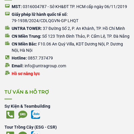
k
e
e
-
r
r
MST:
0316004787 - Sở KH&ĐT TP. HCM cấp ngày 06/11/2019
f
Giấy phép lữ hành quốc tế số:
79-1938/2024/CDLQGVN-GP LHQT
UNTRA TOWER:
37 Đường Số 2, P. An Khánh, TP. Hồ Chí Minh
CN Miền Trung:
Số 123 Trịnh Đình Thảo, P. Cẩm Lệ, TP. Đà Nẵng
CN Miền Bắc:
F10.06 An Quý Villa, KDT Dương Nội, P. Dương
Nội, Hà Nội
Hotline:
0857.737479
Email:
info@untragroup.com
Hồ sơ năng lực
TƯ VẤN & HỖ TRỢ
Sự Kiện & Teambuilding
Tour Trồng Cây (ESG - CSR)