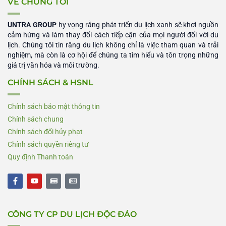
VỀ CHÚNG TÔI
UNTRA GROUP
hy vọng rằng phát triển du lịch xanh sẽ khơi nguồn
cảm hứng và làm thay đổi cách tiếp cận của mọi người đối với du
lịch. Chúng tôi tin rằng du lịch không chỉ là việc tham quan và trải
nghiệm, mà còn là cơ hội để chúng ta tìm hiểu và tôn trọng những
giá trị văn hóa và môi trường.
CHÍNH SÁCH & HSNL
Chính sách bảo mật thông tin
Chính sách chung
Chính sách đổi hủy phạt
Chính sách quyền riêng tư
Quy định Thanh toán
F
Y
N
N
a
o
e
e
c
u
w
w
e
t
s
s
b
u
p
p
CÔNG TY CP DU LỊCH ĐỘC ĐÁO
o
b
a
a
o
e
p
p