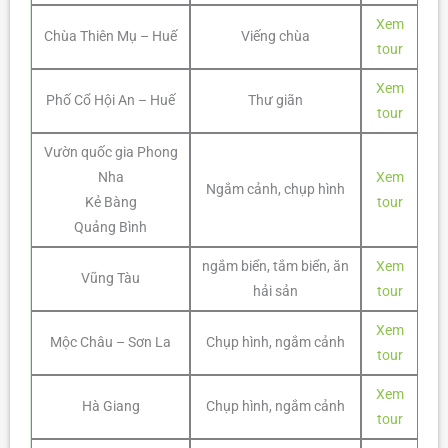
Xem
Chùa Thiên Mụ – Huế
Viếng chùa
tour
Xem
Phố Cổ Hội An – Huế
Thư giãn
tour
Vườn quốc gia Phong
Nha
Xem
Ngắm cảnh, chụp hình
Kẻ Bàng
tour
Quảng Bình
ngắm biển, tắm biển, ăn
Xem
Vũng Tàu
hải sản
tour
Xem
Mộc Châu – Sơn La
Chụp hình, ngắm cảnh
tour
Xem
Hà Giang
Chụp hình, ngắm cảnh
tour