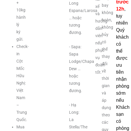
trước
+
Long
bay
xế
12h
,
10kg
Espana/Larosa
không
và
tuy
hành
… hoặc
hoàn,
hướng
nhiên
lý
tương
không
dẫn
Quý
ký
đương.
hủy
viên
khách
gửi.
có
nếu
có
Check-
- Sapa:
thể
phục
thể
in
Sapa
thay
vụ
được
Cột
Lodge/Chapa
đổi
ưu
đoàn
Mốc
Dew …
về
tiên
tốt.
Hữu
hoặc
thời
nhận
Nghị:
tương
gian
phòng
Việt
đương.
và
sớm
Nam
nếu
áp
–
- Hạ
Khách
dụng
Trung
Long:
sạn
theo
Quốc.
La
có
các
Mua
Stella/The
phòng
quy